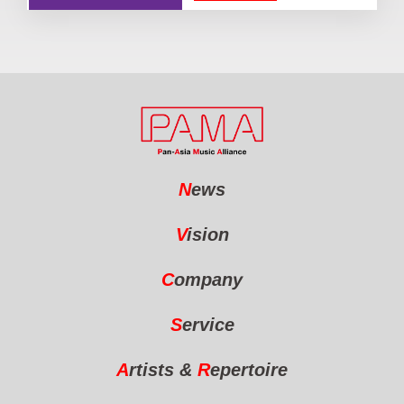
N
ews
V
ision
C
ompany
S
ervice
A
rtists
&
R
epertoire