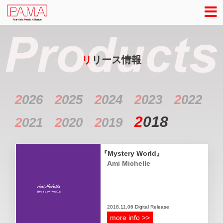
リ
リース情報
2
026
2
025
2
024
2
023
2
022
2
018
2
021
2
020
2
019
Mystery World
Ami Michelle
2018.11.06 Digital Release
more info >>