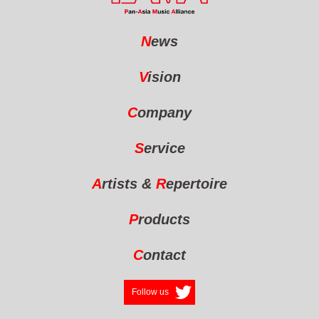
N
ews
V
ision
C
ompany
S
ervice
A
rtists
&
R
epertoire
P
roducts
C
ontact
Follow us