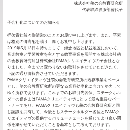
株式会社萌の会教育研究所
代表取締役服部智代子
子会社化についてのお知らせ
拝啓貴社益々御清栄のこととお慶び申し上げます。また、平素
は格別の御高配を賜り、厚くお礼申し上げます。
2019年5月13日を持ちまして、鎌倉地区と杉並地区において、
音楽教室と学習教室を主とする教育事業を展開する株式会社萌
の会教育研究所は株式会社PAMAクリエイティヴの子会社とな
りました。今までと変わりないお取引をさせていただきたく、
下記の通り御報告させていただきます。
PAMAクリエイティヴは萌の会教育研究所の既存事業をベース
とし、萌の会教育研究所の更なる業容効率化に向けて努力して
ゆく所存であります。これまでのお取引先各位、ステークホル
ダーの皆さまはPAMAクリエイティヴにとって最も重要なパー
トナーであり、PAMAクリエイティヴも萌の会教育研究所と同
じ認識を共有して、今後ともステークホルダー各位とPAMAク
リエイティヴの提供するバリューチェーンを通じてより良い関
係を築かせていただくことを基本として考えております。