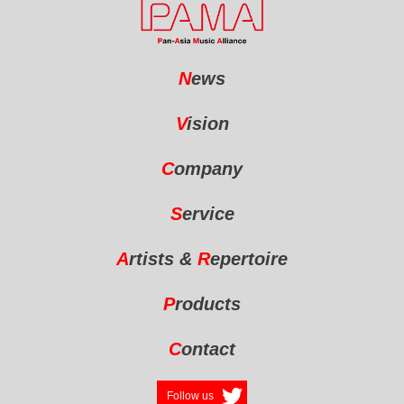
N
ews
V
ision
C
ompany
S
ervice
A
rtists
&
R
epertoire
P
roducts
C
ontact
Follow us