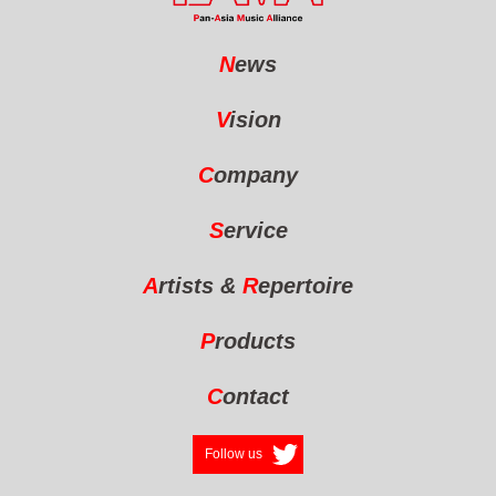
N
ews
V
ision
C
ompany
S
ervice
A
rtists
&
R
epertoire
P
roducts
C
ontact
Follow us