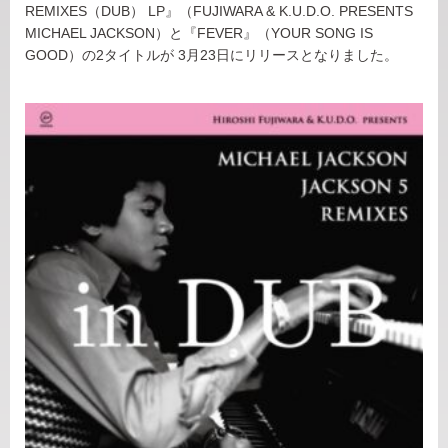
REMIXES（DUB） LP
』（
FUJIWARA & K.U.D.O. PRESENTS
MICHAEL JACKSON）
と『FEVER』（YOUR SONG IS
GOOD）の2タイトルが 3月23日にリリースとなりました。