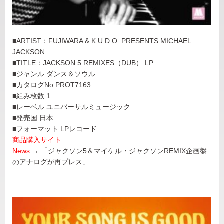
■ARTIST：
FUJIWARA & K.U.D.O. PRESENTS MICHAEL
JACKSON
■TITLE：
JACKSON 5 REMIXES（DUB） LP
■ジャンル:ダンス＆ソウル
■カタログNo:PROT7163
■組み枚数:1
■レーベル:ユニバーサルミュージック
■発売国
:
日本
■フォーマット:LPレコード
商品購入サイト
News
→ 「ジャクソン5＆マイケル・ジャクソンREMIX企画盤
のアナログが再プレス」