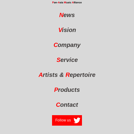
N
ews
V
ision
C
ompany
S
ervice
A
rtists
&
R
epertoire
P
roducts
C
ontact
Follow us