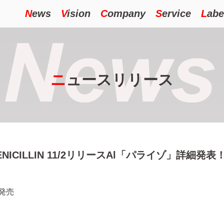
N
ews
V
ision
C
ompany
S
ervice
L
abe
ニ
ュースリリース
】PENICILLIN 11/2リリースAl「パライゾ」詳細発表
)発売