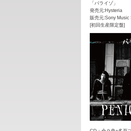
「パライゾ」
発売元:Hysteria
販売元:Sony Music S
[初回生産限定盤]
CD：全９曲+多頁