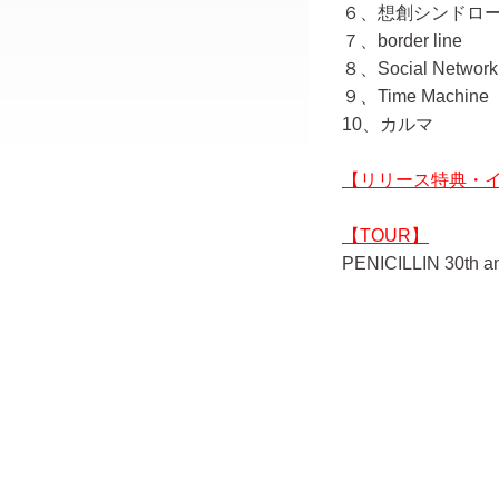
６、想創シンドロ
７、border line
８、Social Networki
９、Time Machine
10、カルマ
【リリース特典・
【TOUR】
PENICILLIN 30