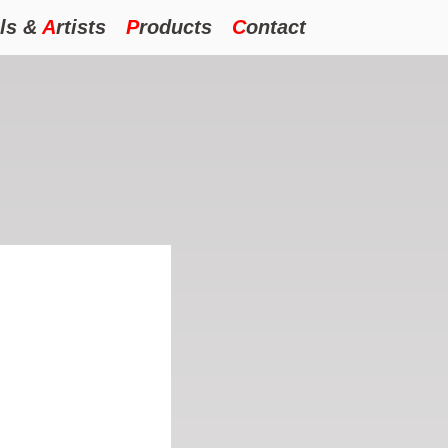
ls
&
A
rtists
P
roducts
C
ontact
！