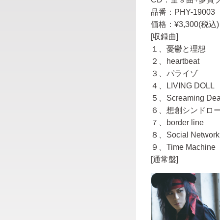
品番：PHY-19003
価格：¥3,300(税込) /
[収録曲]
１、憂鬱と理想
２、heartbeat
３、パライゾ
４、LIVING DOLL
５、Screaming De
６、想創シンドロ
７、border line
８、Social Networki
９、Time Machine
[通常盤]