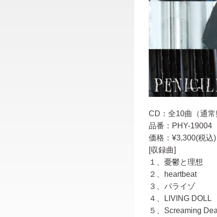
CD：全10曲（通
品番：PHY-19004
価格：¥3,300(税込) /
[収録曲]
１、憂鬱と理想
２、heartbeat
３、パライゾ
４、LIVING DOLL
５、Screaming De