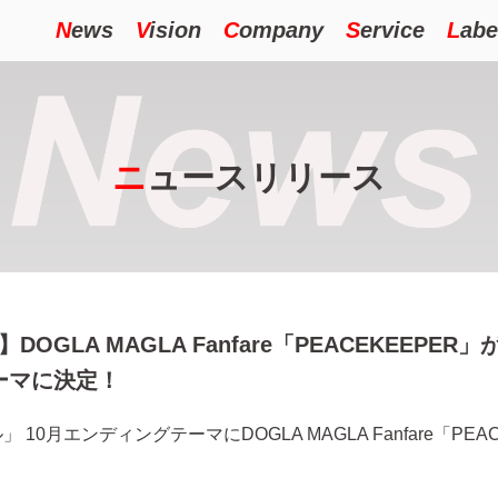
N
ews
V
ision
C
ompany
S
ervice
L
abe
ニ
ュースリリース
c】DOGLA MAGLA Fanfare「PEACEKEEPER
テーマに決定！
10月エンディングテーマにDOGLA MAGLA Fanfare「PEA