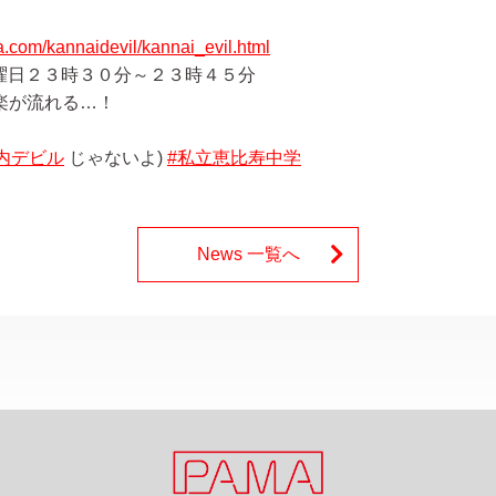
a.com/kannaidevil/kannai_evil.html
曜日２３時３０分～２３時４５分
楽が流れる…！
内デビル
じゃないよ)
#私立恵比寿中学
News 一覧へ