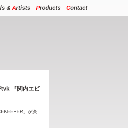
ls
&
A
rtists
P
roducts
C
ontact
」がtvk 『関内エビ
CEKEEPER」が決