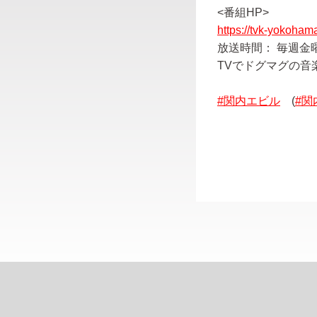
<番組HP>
https://tvk-yokoham
放送時間： 毎週金
TVでドグマグの音
#関内エビル
(
#関