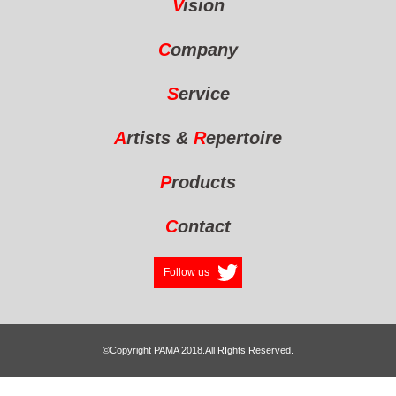
V
ision
C
ompany
S
ervice
A
rtists
&
R
epertoire
P
roducts
C
ontact
Follow us
©︎Copyright PAMA 2018.All RIghts Reserved.