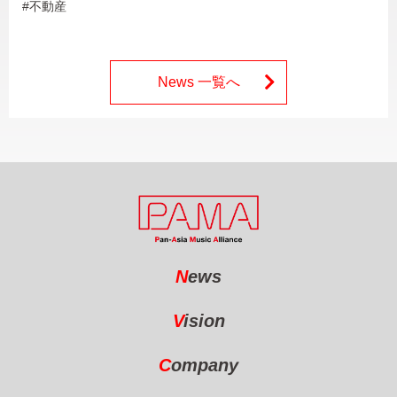
#不動産
News 一覧へ
N
ews
V
ision
C
ompany