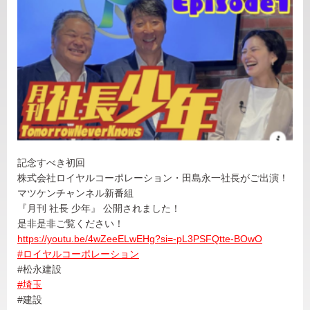
記念すべき初回
株式会社ロイヤルコーポレーション・田島永一社長がご出演！
マツケンチャンネル新番組
『月刊 社長 少年』 公開されました！
是非是非ご覧ください！
https://youtu.be/4wZeeELwEHg?si=-pL3PSFQtte-BOwO
#ロイヤルコーポレーション
#松永建設
#埼玉
#建設