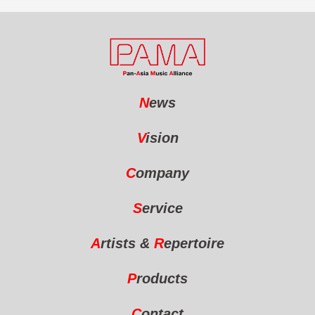
N
ews
V
ision
C
ompany
S
ervice
A
rtists
&
R
epertoire
P
roducts
C
ontact