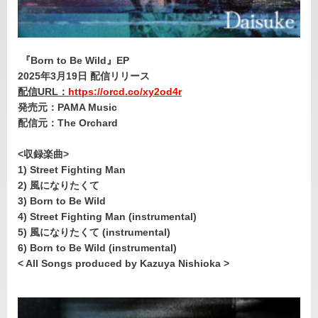
『Born to Be Wild』EP
2025
年3月19日 配信リリース
配信URL：
https://orcd.co/xy2od4r
発売元：PAMA Music
配信元：The Orchard
<
収録楽曲>
1) Street Fighting Man
2) 風になりたくて
3) Born to Be Wild
4) Street Fighting Man (instrumental)
5) 風になりたくて (instrumental)
6) Born to Be Wild (instrumental)
< All Songs produced by Kazuya Nishioka >