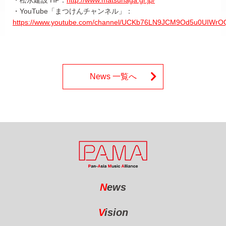
・YouTube「まつけんチャンネル」：
https://www.youtube.com/channel/UCKb76LN9JCM9Od5u0UIWrO
News 一覧へ
N
ews
V
ision