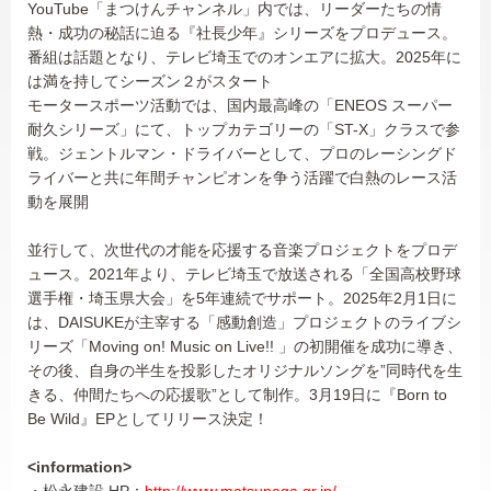
YouTube「まつけんチャンネル」内では、リーダーたちの情
熱・成功の秘話に迫る『社長少年』シリーズをプロデュース。
番組は話題となり、テレビ埼玉でのオンエアに拡大。2025年に
は満を持してシーズン２がスタート
モータースポーツ活動では、国内最高峰の「ENEOS スーパー
耐久シリーズ」にて、トップカテゴリーの「ST-X」クラスで参
戦。ジェントルマン・ドライバーとして、プロのレーシングド
ライバーと共に年間チャンピオンを争う活躍で白熱のレース活
動を展開
並行して、次世代の才能を応援する音楽プロジェクトをプロデ
ュース。2021年より、テレビ埼玉で放送される「全国高校野球
選手権・埼玉県大会」を5年連続でサポート。2025年2月1日に
は、DAISUKEが主宰する「感動創造」プロジェクトのライブシ
リーズ「Moving on! Music on Live!! 」の初開催を成功に導き、
その後、自身の半生を投影したオリジナルソングを”同時代を生
きる、仲間たちへの応援歌”として制作。3月19日に『Born to
Be Wild』EPとしてリリース決定！
<information>
・松永建設 HP：
http://www.matsunaga.gr.jp/