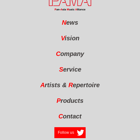
N
ews
V
ision
C
ompany
S
ervice
A
rtists
&
R
epertoire
P
roducts
C
ontact
Follow us