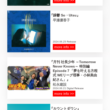
more info >>
躁鬱 So・Utsu
早瀬優香子
2024.06.25 Release
more info >>
月刊 社長少年 ～Tomorrow
Never Knows～ 特別編
Episode７「夢を叶える方程
式 WEリーグ理事・小林美由
紀さん」
松永建設
2024.06.21 Digital Release
more info >>
カウントダウン