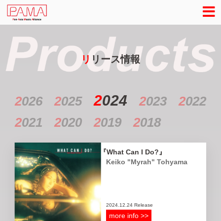
リ
リース情報
2
024
2
026
2
025
2
023
2
022
2
021
2
020
2
019
2
018
What Can I Do?
Keiko "Myrah" Tohyama
2024.12.24 Release
more info >>