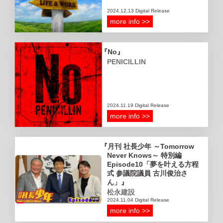
2024.12.13 Digital Release
more info >>
No
PENICILLIN
2024.11.19 Digital Release
more info >>
月刊 社長少年 ～Tomorrow
Never Knows～ 特別編
Episode10「夢を叶える方程
式 参議院議員 古川俊治さ
ん」
松永建設
2024.11.04 Digital Release
more info >>