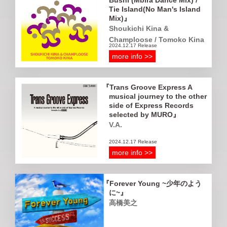
Bushi (Mbira Dance Mix) /
Tie Island(No Man's Island
Mix)
Shoukichi Kina &
Champloose / Tomoko Kina
2024.12.17 Release
more info >>
Trans Groove Express A
musical journey to the other
side of Express Records
selected by MURO
V.A.
2024.12.17 Release
more info >>
Forever Young ~少年のよう
に~
高橋美之