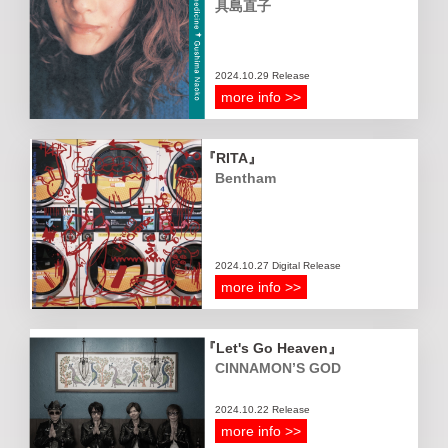
具島直子
2024.10.29 Release
more info >>
RITA
Bentham
2024.10.27 Digital Release
more info >>
Let's Go Heaven
CINNAMON’S GOD
2024.10.22 Release
more info >>